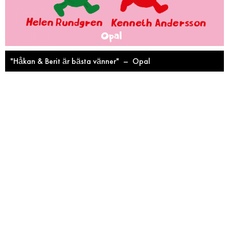
"Håkan & Berit är bästa vänner"
–
Opal